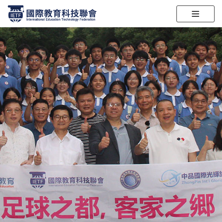
跳
至
2022年1月8日 举行
正
國際資優育論壇的星級講員和學校代表
文
分享
對象：中小學校長、副校長、資優教育負責老師
日期：2022年1月8日 時間：上午10:00-11:30
報名：掃二維碼登記（1月6日下午5時前）
地點：Zoom網上論壇
聽講證書：1.5小時，由國際教育科技聯會頒發
查看詳情