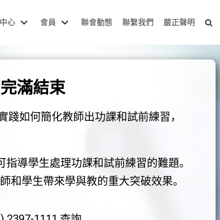
中心
會員
聯會動態
聯繫我們
嚴正聲明
」完滿結束
實踐如何簡化教師出功課和試前練習，
可指導學生處理功課和試前練習的難題。
師和學生帶來學與教的重大突破效果。
97-1111 查詢