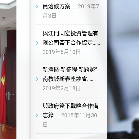
員洽談方案……
2019年7
月3日
與江門同宏投資管理有
限公司簽下合作協定……
2019年6月10日
新灣區·新征程·新跨越”
南教城新春座談會……
2019年2月18日
與政府簽下戰略合作備
忘錄……
2018年11月30
日