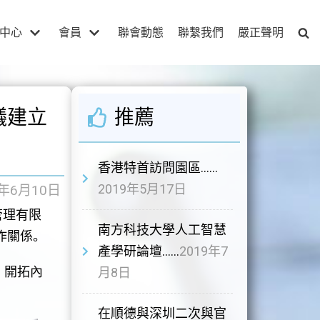
中心
會員
聯會動態
聯繫我們
嚴正聲明
議建立
推薦
香港特首訪問園區……
2019年5月17日
9年6月10日
管理有限
南方科技大學人工智慧
作關係。
產學研論壇……
2019年7
，開拓內
月8日
在順德與深圳二次與官