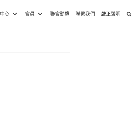
中心
會員
聯會動態
聯繫我們
嚴正聲明