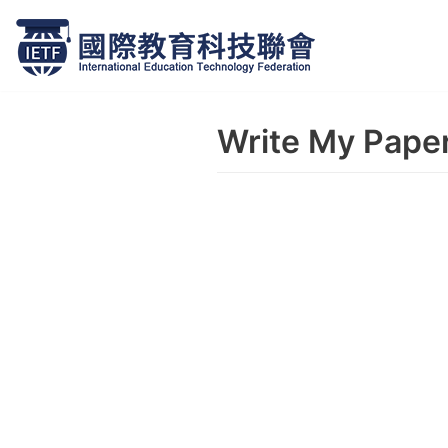
跳
至
正
Write My Pape
文