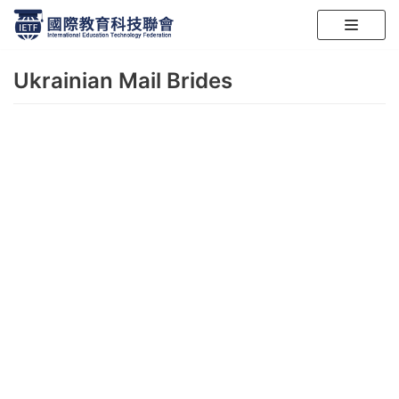
跳
至
Ukrainian Mail Brides
正
文