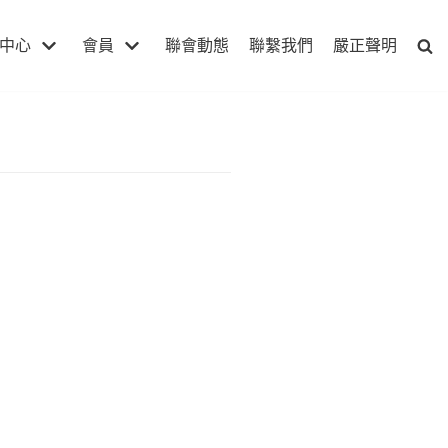
中心
會員
聯會動態
聯繫我們
嚴正聲明