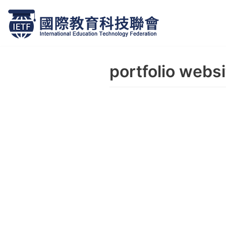
跳
至
正
portfolio webs
文