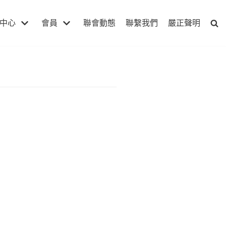
中心
會員
聯會動態
聯繫我們
嚴正聲明