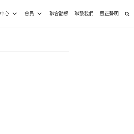
中心
會員
聯會動態
聯繫我們
嚴正聲明