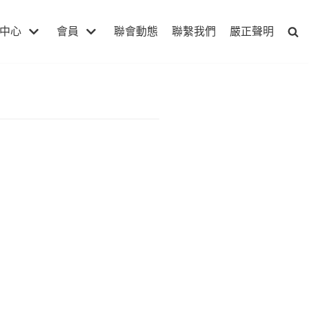
中心
會員
聯會動態
聯繫我們
嚴正聲明