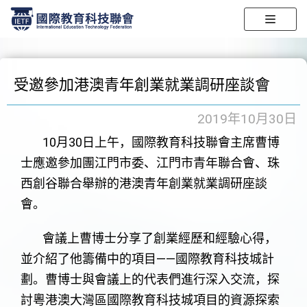
跳
至
正
受邀參加港澳青年創業就業調研座談會
文
2019年10月30日
10月30日上午，國際教育科技聯會主席曹博
士應邀參加團江門市委、江門市青年聯合會、珠
西創谷聯合舉辦的港澳青年創業就業調研座談
會。
會議上曹博士分享了創業經歷和經驗心得，
並介紹了他籌備中的項目——國際教育科技城計
劃。曹博士與會議上的代表們進行深入交流，探
討粵港澳大灣區國際教育科技城項目的資源探索