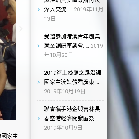
與深圳寶安區政府再次
深入交流……
2019年11月
13日
受邀參加港澳青年創業
就業調研座談會……
2019
年10月30日
2019海上絲綢之路沿線
國家主流媒體看廣東……
2019年10月19日
聯會攜手港企與吉林長
春空港經濟開發區簽……
2019年10月9日
線國家主