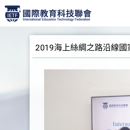
跳
至
正
文
2019海上絲綢之路沿線