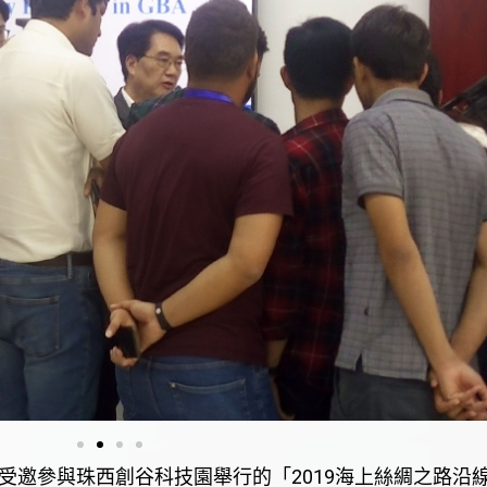
席受邀參與珠西創谷科技園舉行的「2019海上絲綢之路沿