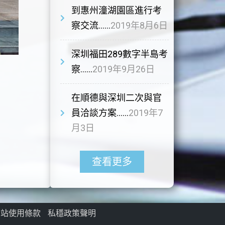
到惠州潼湖園區進行考
察交流……
2019年8月6日
深圳福田289數字半島考
察……
2019年9月26日
在順德與深圳二次與官
員洽談方案……
2019年7
月3日
查看更多
網站使用條款
私穩政策聲明