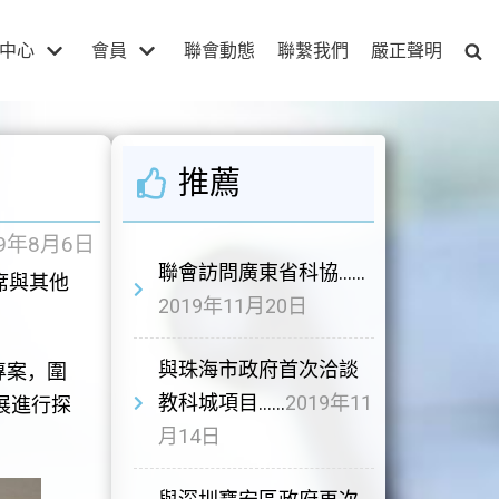
中心
會員
聯會動態
聯繫我們
嚴正聲明
推薦
19年8月6日
聯會訪問廣東省科協……
席與其他
2019年11月20日
與珠海市政府首次洽談
專案，圍
教科城項目……
2019年11
展進行探
月14日