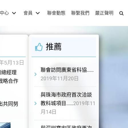
中心
會員
聯會動態
聯繫我們
嚴正聲明
推薦
9年5月13日
聯會訪問廣東省科協……
司總經理
2019年11月20日
戰略合作
與珠海市政府首次洽談
教科城項目……
2019年11
出共同努
月14日