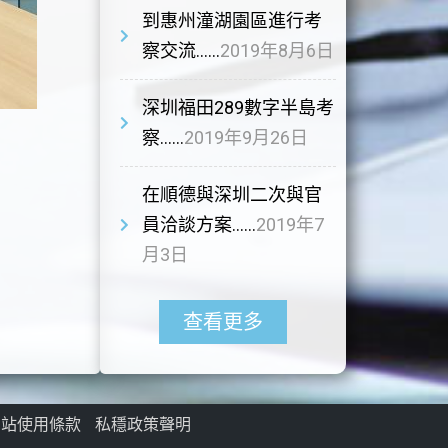
到惠州潼湖園區進行考
察交流……
2019年8月6日
深圳福田289數字半島考
察……
2019年9月26日
在順德與深圳二次與官
員洽談方案……
2019年7
月3日
查看更多
網站使用條款
私穩政策聲明