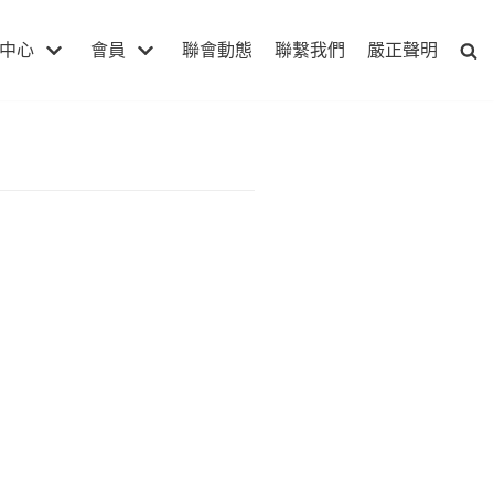
中心
會員
聯會動態
聯繫我們
嚴正聲明