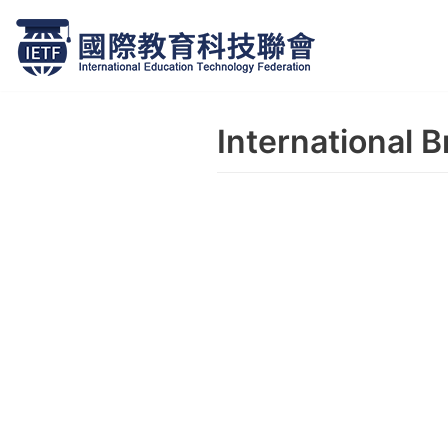
跳
至
正
International B
文