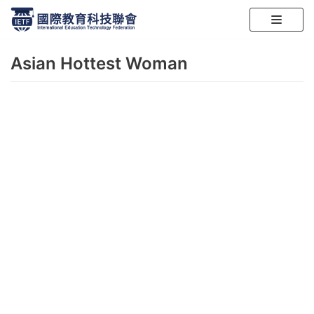
跳
至
Asian Hottest Woman
正
文